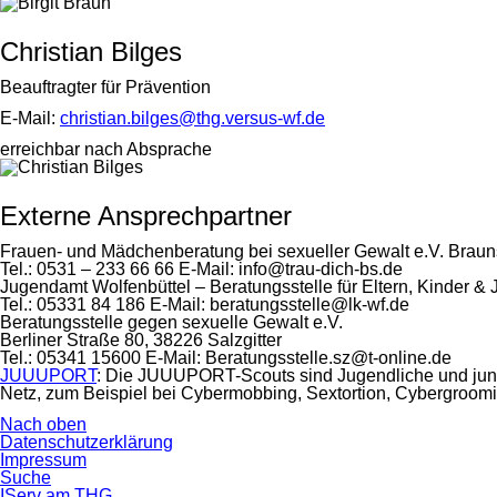
Christian Bilges
Beauftragter für Prävention
E-Mail:
christian.bilges@thg.versus-wf.de
erreichbar nach Absprache
Externe Ansprechpartner
Frauen- und Mädchenberatung bei sexueller Gewalt e.V. Brau
Tel.: 0531 – 233 66 66 E-Mail: info@trau-dich-bs.de
Jugendamt Wolfenbüttel – Beratungsstelle für Eltern, Kinder &
Tel.: 05331 84 186 E-Mail: beratungsstelle@lk-wf.de
Beratungsstelle gegen sexuelle Gewalt e.V.
Berliner Straße 80, 38226 Salzgitter
Tel.: 05341 15600 E-Mail: Beratungsstelle.sz@t-online.de
JUUUPORT
: Die JUUUPORT-Scouts sind Jugendliche und junge
Netz, zum Beispiel bei Cybermobbing, Sextortion, Cybergroom
Nach oben
Navigation
Datenschutzerklärung
überspringen
Impressum
Suche
IServ am THG