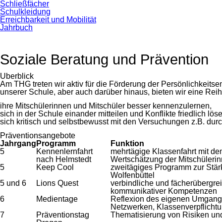
Schließfächer
Schulkleidung
Erreichbarkeit und Mobilität
Jahrbuch
Soziale Beratung und Prävention
Überblick
Am THG treten wir aktiv für die Förderung der Persönlichkeit
unserer Schule, aber auch darüber hinaus, bieten wir eine Rei
ihre Mitschülerinnen und Mitschüler besser kennenzulernen,
sich in der Schule einander mitteilen und Konflikte friedlich lö
sich kritisch und selbstbewusst mit den Versuchungen z.B. du
Präventionsangebote
Jahrgang
Programm
Funktion
5
Kennenlernfahrt
mehrtägige Klassenfahrt mit de
nach Helmstedt
Wertschätzung der Mitschülerin
5
Keep Cool
zweitägiges Programm zur Stär
Wolfenbüttel
5 und 6
Lions Quest
verbindliche und fächerübergr
kommunikativer Kompetenzen
6
Medientage
Reflexion des eigenen Umgangs
Netzwerken, Klassenverpflich
7
Präventionstag
Thematisierung von Risiken u