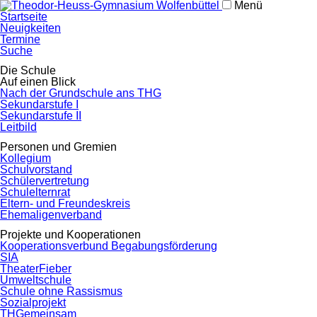
Menü
Navigation
Startseite
überspringen
Neuigkeiten
Termine
Suche
Navigation
Die Schule
überspringen
Auf einen Blick
Nach der Grundschule ans THG
Sekundarstufe I
Sekundarstufe II
Leitbild
Personen und Gremien
Kollegium
Schulvorstand
Schülervertretung
Schulelternrat
Eltern- und Freundeskreis
Ehemaligenverband
Projekte und Kooperationen
Kooperationsverbund Begabungsförderung
SIA
TheaterFieber
Umweltschule
Schule ohne Rassismus
Sozialprojekt
THGemeinsam