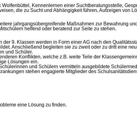
Wolfenbüttel, Kennenlernen einer Suchtberatungsstelle, Gesp
eisen, die zu Sucht und Abhängigkeit führen, Aufzeigen von L
eitere jahrgangsübergreifende Maßnahmen zur Bewahrung und 
itschülern helfend oder beratend zur Seite zu stehen.
n der 9. Klassen werden in Form einer AG nach den Qualitätsst
ildet. Anschließend begleiten sie zu zweit oder zu dritt eine n
en und Schüler.
nderen Konflikten, welche z.B. weite Teile der Klassengemeinsch
tige Lösungen ein.
 Schülerinnen und Schülern vermitteln ausgebildete Schülerm
rankungen stehen engagierte Mitglieder des Schulsanitätsdien
robleme eine Lösung zu finden.