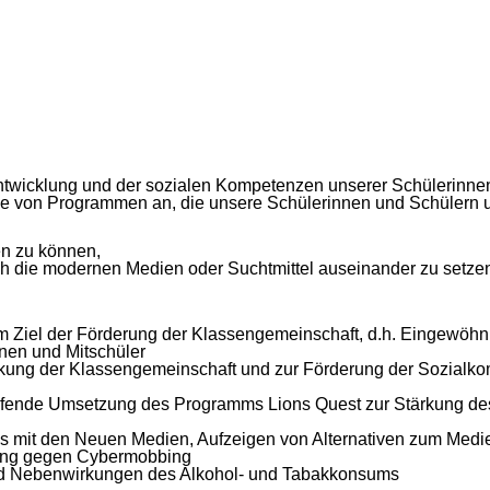
sentwicklung und der sozialen Kompetenzen unserer Schülerinn
he von Programmen an, die unsere Schülerinnen und Schülern un
sen zu können,
rch die modernen Medien oder Suchtmittel auseinander zu setze
m Ziel der Förderung der Klassengemeinschaft, d.h. Eingewöhn
nen und Mitschüler
kung der Klassengemeinschaft und zur Förderung der Sozialko
eifende Umsetzung des Programms Lions Quest zur Stärkung des
 mit den Neuen Medien, Aufzeigen von Alternativen zum Medi
tung gegen Cybermobbing
nd Nebenwirkungen des Alkohol- und Tabakkonsums