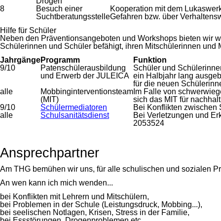
Drogen
8
Besuch einer
Kooperation mit dem Lukaswerk 
Suchtberatungsstelle
Gefahren bzw. über Verhaltensw
Hilfe für Schüler
Neben den Präventionsangeboten und Workshops bieten wir w
Schülerinnen und Schüler befähigt, ihren Mitschülerinnen und M
Jahrgänge
Programm
Funktion
9/10
Patenschülerausbildung
Schüler und Schülerinne
und Erwerb der JULEICA
ein Halbjahr lang ausgeb
für die neuen Schülerinn
alle
Mobbinginterventionsteam
Im Falle von schwerwiege
(MIT)
sich das MIT für nachhal
9/10
Schülermediatoren
Bei Konflikten zwischen
alle
Schulsanitätsdienst
Bei Verletzungen und Erk
2053524
Ansprechpartner
Am THG bemühen wir uns, für alle schulischen und sozialen P
An wen kann ich mich wenden...
bei Konflikten mit Lehrern und Mitschülern,
bei Problemen in der Schule (Leistungsdruck, Mobbing...),
bei seelischen Notlagen, Krisen, Stress in der Familie,
bei Essstörungen, Drogenproblemen etc.