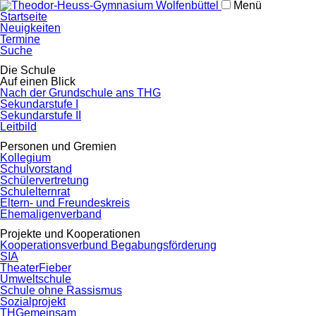
Menü
Navigation
Startseite
überspringen
Neuigkeiten
Termine
Suche
Navigation
Die Schule
überspringen
Auf einen Blick
Nach der Grundschule ans THG
Sekundarstufe I
Sekundarstufe II
Leitbild
Personen und Gremien
Kollegium
Schulvorstand
Schülervertretung
Schulelternrat
Eltern- und Freundeskreis
Ehemaligenverband
Projekte und Kooperationen
Kooperationsverbund Begabungsförderung
SIA
TheaterFieber
Umweltschule
Schule ohne Rassismus
Sozialprojekt
THGemeinsam