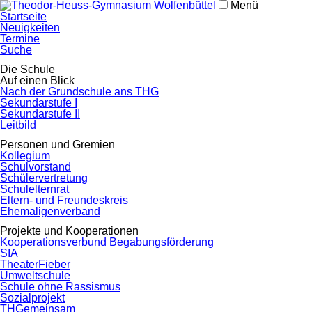
Menü
Navigation
Startseite
überspringen
Neuigkeiten
Termine
Suche
Navigation
Die Schule
überspringen
Auf einen Blick
Nach der Grundschule ans THG
Sekundarstufe I
Sekundarstufe II
Leitbild
Personen und Gremien
Kollegium
Schulvorstand
Schülervertretung
Schulelternrat
Eltern- und Freundeskreis
Ehemaligenverband
Projekte und Kooperationen
Kooperationsverbund Begabungsförderung
SIA
TheaterFieber
Umweltschule
Schule ohne Rassismus
Sozialprojekt
THGemeinsam