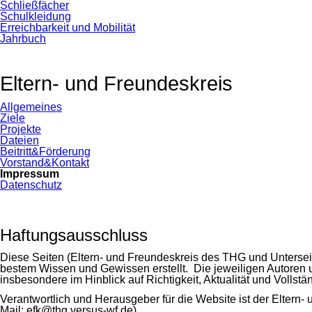
Schließfächer
Schulkleidung
Erreichbarkeit und Mobilität
Jahrbuch
Eltern- und Freundeskreis
Navigation
Allgemeines
überspringen
Ziele
Projekte
Dateien
Beitritt&Förderung
Vorstand&Kontakt
Impressum
Datenschutz
Haftungsausschluss
Diese Seiten (Eltern- und Freundeskreis des THG und Untersei
bestem Wissen und Gewissen erstellt. Die jeweiligen Autoren un
insbesondere im Hinblick auf Richtigkeit, Aktualität und Vollst
Verantwortlich und Herausgeber für die Website ist der Eltern
Mail: efk@thg.versus-wf.de).