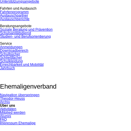
Unterstützungsangebote
Fahrten und Austausch
Fahrtenprogramm
Austauschpartner
Austauschberichte
Beratungsangebote
Soziale Beratung und Prävention
Schulsanitätsdienst
Studien- und Berufsorientierung
Service
Anmeldungen
Downloadbereich
Schulbücher
Schließfächer
Schulkleidung
Erreichbarkeit und Mobilität
Jahrbuch
Ehemaligenverband
Navigation überspringen
Theodor-Heuss
Archiv
Über uns
Aktivitäten
Mitglied werden
Alumni
FAQ
Impressum Ehemalige