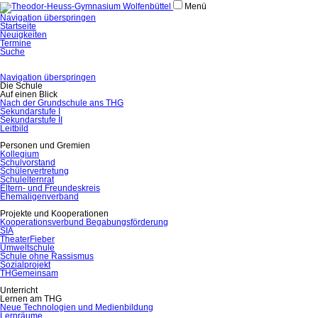
Menü
Navigation überspringen
Startseite
Neuigkeiten
Termine
Suche
Navigation überspringen
Die Schule
Auf einen Blick
Nach der Grundschule ans THG
Sekundarstufe I
Sekundarstufe II
Leitbild
Personen und Gremien
Kollegium
Schulvorstand
Schülervertretung
Schulelternrat
Eltern- und Freundeskreis
Ehemaligenverband
Projekte und Kooperationen
Kooperationsverbund Begabungsförderung
SIA
TheaterFieber
Umweltschule
Schule ohne Rassismus
Sozialprojekt
THGemeinsam
Unterricht
Lernen am THG
Neue Technologien und Medienbildung
Lernräume