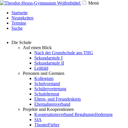
Menü
Navigation
Startseite
überspringen
Neuigkeiten
Termine
Suche
Navigation
Die Schule
überspringen
Auf einen Blick
Nach der Grundschule ans THG
Sekundarstufe I
Sekundarstufe II
Leitbild
Personen und Gremien
Kollegium
Schulvorstand
Schülervertretung
Schulelternrat
Eltern- und Freundeskreis
Ehemaligenverband
Projekte und Kooperationen
Kooperationsverbund Begabungsförderung
SIA
TheaterFieber