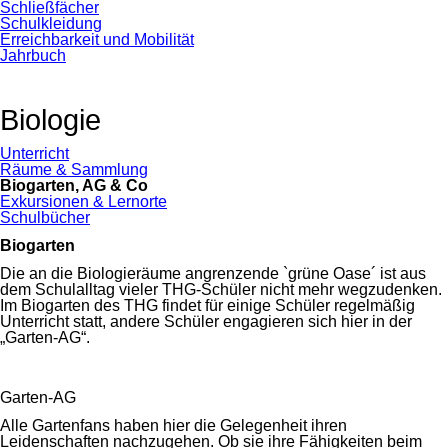
Schließfächer
Schulkleidung
Erreichbarkeit und Mobilität
Jahrbuch
Biologie
Navigation
Unterricht
überspringen
Räume & Sammlung
Biogarten, AG & Co
Exkursionen & Lernorte
Schulbücher
Biogarten
Die an die Biologieräume angrenzende `grüne Oase´ ist aus
dem Schulalltag vieler THG-Schüler nicht mehr wegzudenken.
Im Biogarten des THG findet für einige Schüler regelmäßig
Unterricht statt, andere Schüler engagieren sich hier in der
„Garten-AG“.
Garten-AG
Alle Gartenfans haben hier die Gelegenheit ihren
Leidenschaften nachzugehen. Ob sie ihre Fähigkeiten beim