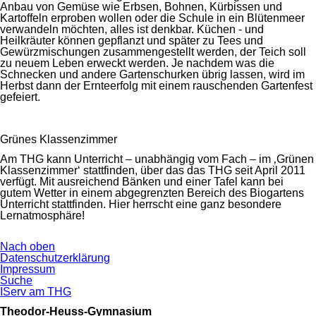
Anbau von Gemüse wie Erbsen, Bohnen, Kürbissen und
Kartoffeln erproben wollen oder die Schule in ein Blütenmeer
verwandeln möchten, alles ist denkbar. Küchen - und
Heilkräuter können gepflanzt und später zu Tees und
Gewürzmischungen zusammengestellt werden, der Teich soll
zu neuem Leben erweckt werden. Je nachdem was die
Schnecken und andere Gartenschurken übrig lassen, wird im
Herbst dann der Ernteerfolg mit einem rauschenden Gartenfest
gefeiert.
Grünes Klassenzimmer
Am THG kann Unterricht – unabhängig vom Fach – im ‚Grünen
Klassenzimmer‘ stattfinden, über das das THG seit April 2011
verfügt. Mit ausreichend Bänken und einer Tafel kann bei
gutem Wetter in einem abgegrenzten Bereich des Biogartens
Unterricht stattfinden. Hier herrscht eine ganz besondere
Lernatmosphäre!
Nach oben
Navigation
Datenschutzerklärung
überspringen
Impressum
Suche
IServ am THG
Theodor-Heuss-Gymnasium