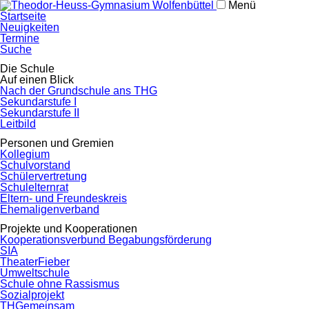
Menü
Navigation
Startseite
überspringen
Neuigkeiten
Termine
Suche
Navigation
Die Schule
überspringen
Auf einen Blick
Nach der Grundschule ans THG
Sekundarstufe I
Sekundarstufe II
Leitbild
Personen und Gremien
Kollegium
Schulvorstand
Schülervertretung
Schulelternrat
Eltern- und Freundeskreis
Ehemaligenverband
Projekte und Kooperationen
Kooperationsverbund Begabungsförderung
SIA
TheaterFieber
Umweltschule
Schule ohne Rassismus
Sozialprojekt
THGemeinsam