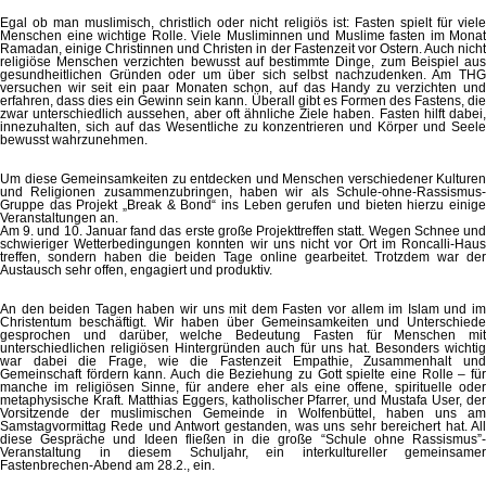
Egal ob man muslimisch, christlich oder nicht religiös ist: Fasten spielt für viele
Menschen eine wichtige Rolle. Viele Musliminnen und Muslime fasten im Monat
Ramadan, einige Christinnen und Christen in der Fastenzeit vor Ostern. Auch nicht
religiöse Menschen verzichten bewusst auf bestimmte Dinge, zum Beispiel aus
gesundheitlichen Gründen oder um über sich selbst nachzudenken. Am THG
versuchen wir seit ein paar Monaten schon, auf das Handy zu verzichten und
erfahren, dass dies ein Gewinn sein kann. Überall gibt es Formen des Fastens, die
zwar unterschiedlich aussehen, aber oft ähnliche Ziele haben. Fasten hilft dabei,
innezuhalten, sich auf das Wesentliche zu konzentrieren und Körper und Seele
bewusst wahrzunehmen.
Um diese Gemeinsamkeiten zu entdecken und Menschen verschiedener Kulturen
und Religionen zusammenzubringen, haben wir als Schule-ohne-Rassismus-
Gruppe das Projekt „Break & Bond“ ins Leben gerufen und bieten hierzu einige
Veranstaltungen an.
Am 9. und 10. Januar fand das erste große Projekttreffen statt. Wegen Schnee und
schwieriger Wetterbedingungen konnten wir uns nicht vor Ort im Roncalli-Haus
treffen, sondern haben die beiden Tage online gearbeitet. Trotzdem war der
Austausch sehr offen, engagiert und produktiv.
An den beiden Tagen haben wir uns mit dem Fasten vor allem im Islam und im
Christentum beschäftigt. Wir haben über Gemeinsamkeiten und Unterschiede
gesprochen und darüber, welche Bedeutung Fasten für Menschen mit
unterschiedlichen religiösen Hintergründen auch für uns hat. Besonders wichtig
war dabei die Frage, wie die Fastenzeit Empathie, Zusammenhalt und
Gemeinschaft fördern kann. Auch die Beziehung zu Gott spielte eine Rolle – für
manche im religiösen Sinne, für andere eher als eine offene, spirituelle oder
metaphysische Kraft. Matthias Eggers, katholischer Pfarrer, und Mustafa User, der
Vorsitzende der muslimischen Gemeinde in Wolfenbüttel, haben uns am
Samstagvormittag Rede und Antwort gestanden, was uns sehr bereichert hat. All
diese Gespräche und Ideen fließen in die große “Schule ohne Rassismus”-
Veranstaltung in diesem Schuljahr, ein interkultureller gemeinsamer
Fastenbrechen-Abend am 28.2., ein.