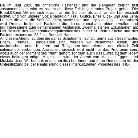
Da im Jahr 2026 die christliche Fastenzeit und der Ramadan zeitlich fast
zusammenfallen, wird es zudem ein diese Zeit begleitendes Projekt geben: Die
Break&Bond-AG, die sich sowohl an die Schüler- als auch an die Lehrerschaft
richtet, und von unserer Sozialpädagigin Frau Glufke, Enes Biçak und Ana Lena
Hillmer, die auch die SoR-AG leiten, sowie Lina und Leyla aus Jg. 11 organisiert
wird. Dreimal treffen sich Fastende; die, die es einmal ausprobieren wollen, und
nur Interessierte zum gemeinsamen Austausch. Zweimal stehen Exkursionen an:
Der Besuch des Aschermittwochgottesdienstes in der St. Petrus-Kirche und des
Fastenbrechens am 28.2. im Roncalli-Haus.
An diesem Abend, zu dem die ganze Schulgemeinschaft, gerne auch Geschwister,
Eltern, Freunde,... eingeladen sind, werden wir zusammen essen, uns
austauschen, neue Kulturen und Religionen kennenlernen und einfach Zeit
miteinander verbringen. Abwechslungsreich wird nicht nur das Programm sein,
wozu auch der Moment des “Iftah” gehört, sondern auch das Buffet, zu dem jede/r
etwas beitragen möge. Mitgestaltet wird der Abend von Matthias Eggers und
Mustafa User. Wir bedanken uns herzlich bei ihnen und ihren Gemeinden für die
Unterstützung bei der Realisierung dieses interkulturellen Projektes des THG.