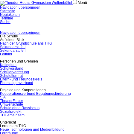
Menü
Navigation überspringen
Startseite
Neuigkeiten
Termine
Suche
Navigation überspringen
Die Schule
Auf einen Blick
Nach der Grundschule ans THG
Sekundarstufe I
Sekundarstufe II
Leitbild
Personen und Gremien
Kollegium
Schulvorstand
Schülervertretung
Schulelternrat
Eltern- und Freundeskreis
Ehemaligenverband
Projekte und Kooperationen
Kooperationsverbund Begabungsförderung
SIA
TheaterFieber
Umweltschule
Schule ohne Rassismus
Sozialprojekt
THGemeinsam
Unterricht
Lernen am THG
Neue Technologien und Medienbildung
Lernräume