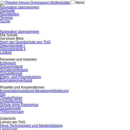
Menü
Navigation überspringen
Startseite
Neuigkeiten
Termine
Suche
Navigation überspringen
Die Schule
Auf einen Blick
Nach der Grundschule ans THG
Sekundarstufe I
Sekundarstufe II
Leitbild
Personen und Gremien
Kollegium
Schulvorstand
Schülervertretung
Schulelternrat
Eltern- und Freundeskreis
Ehemaligenverband
Projekte und Kooperationen
Kooperationsverbund Begabungsförderung
SIA
TheaterFieber
Umweltschule
Schule ohne Rassismus
Sozialprojekt
THGemeinsam
Unterricht
Lernen am THG
Neue Technologien und Medienbildung
Lernräume