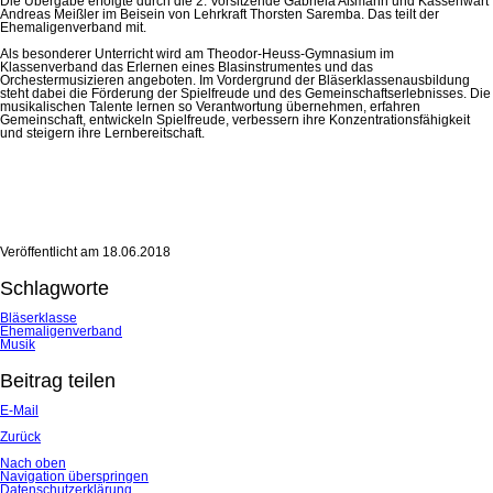
Die Übergabe erfolgte durch die 2. Vorsitzende Gabriela Aßmann und Kassenwart
Andreas Meißler im Beisein von Lehrkraft Thorsten Saremba. Das teilt der
Ehemaligenverband mit.
Als besonderer Unterricht wird am Theodor-Heuss-Gymnasium im
Klassenverband das Erlernen eines Blasinstrumentes und das
Orchestermusizieren angeboten. Im Vordergrund der Bläserklassenausbil­dung
steht dabei die Förderung der Spielfreude und des Gemeinschaftserlebnisses. Die
musikalischen Talente lernen so Verantwortung überneh­men, erfahren
Gemeinschaft, entwickeln Spielfreude, verbessern ihre Konzentrationsfähigkeit
und steigern ihre Lernbereitschaft.
Veröffentlicht am
18.06.2018
Schlagworte
Bläserklasse
Ehemaligenverband
Musik
Beitrag teilen
E-Mail
Zurück
Nach oben
Navigation überspringen
Datenschutzerklärung