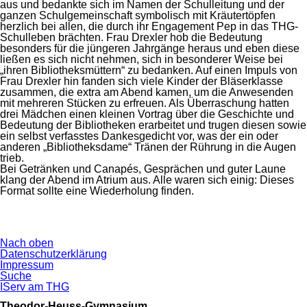
aus und bedankte sich im Namen der Schulleitung und der
ganzen Schulgemeinschaft symbolisch mit Kräutertöpfen
herzlich bei allen, die durch ihr Engagement Pep in das THG-
Schulleben brächten. Frau Drexler hob die Bedeutung
besonders für die jüngeren Jahrgänge heraus und eben diese
ließen es sich nicht nehmen, sich in besonderer Weise bei
„ihren Bibliotheksmüttern“ zu bedanken. Auf einen Impuls von
Frau Drexler hin fanden sich viele Kinder der Bläserklasse
zusammen, die extra am Abend kamen, um die Anwesenden
mit mehreren Stücken zu erfreuen. Als Überraschung hatten
drei Mädchen einen kleinen Vortrag über die Geschichte und
Bedeutung der Bibliotheken erarbeitet und trugen diesen sowie
ein selbst verfasstes Dankesgedicht vor, was der ein oder
anderen „Bibliotheksdame“ Tränen der Rührung in die Augen
trieb.
Bei Getränken und Canapés, Gesprächen und guter Laune
klang der Abend im Atrium aus. Alle waren sich einig: Dieses
Format sollte eine Wiederholung finden.
Nach oben
Navigation
Datenschutzerklärung
überspringen
Impressum
Suche
IServ am THG
Theodor-Heuss-Gymnasium