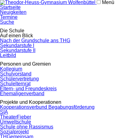
Menü
Navigation
Startseite
überspringen
Neuigkeiten
Termine
Suche
Navigation
Die Schule
überspringen
Auf einen Blick
Nach der Grundschule ans THG
Sekundarstufe I
Sekundarstufe II
Leitbild
Personen und Gremien
Kollegium
Schulvorstand
Schülervertretung
Schulelternrat
Eltern- und Freundeskreis
Ehemaligenverband
Projekte und Kooperationen
Kooperationsverbund Begabungsförderung
SIA
TheaterFieber
Umweltschule
Schule ohne Rassismus
Sozialprojekt
THGemeinsam