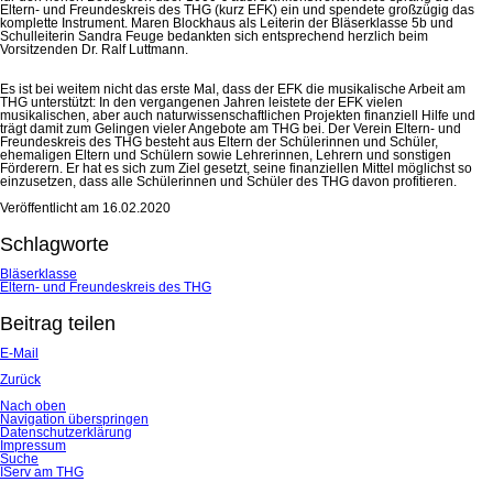
Eltern- und Freundeskreis des THG (kurz EFK) ein und spendete großzügig das
komplette Instrument. Maren Blockhaus als Leiterin der Bläserklasse 5b und
Schulleiterin Sandra Feuge bedankten sich entsprechend herzlich beim
Vorsitzenden Dr. Ralf Luttmann.
Es ist bei weitem nicht das erste Mal, dass der EFK die musikalische Arbeit am
THG unterstützt: In den vergangenen Jahren leistete der EFK vielen
musikalischen, aber auch naturwissenschaftlichen Projekten finanziell Hilfe und
trägt damit zum Gelingen vieler Angebote am THG bei. Der Verein Eltern- und
Freundeskreis des THG besteht aus Eltern der Schülerinnen und Schüler,
ehemaligen Eltern und Schülern sowie Lehrerinnen, Lehrern und sonstigen
Förderern. Er hat es sich zum Ziel gesetzt, seine finanziellen Mittel möglichst so
einzusetzen, dass alle Schülerinnen und Schüler des THG davon profitieren.
Veröffentlicht am
16.02.2020
Schlagworte
Bläserklasse
Eltern- und Freundeskreis des THG
Beitrag teilen
E-Mail
Zurück
Nach oben
Navigation überspringen
Datenschutzerklärung
Impressum
Suche
IServ am THG