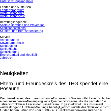
Unterstützungsangebote
Fahrten und Austausch
Fahrtenprogramm
Austauschpartner
Austauschberichte
Beratungsangebote
Soziale Beratung und Prävention
Schulsanitätsdienst
Studien- und Berufsorientierung
Service
Anmeldungen
Downloadbereich
Schulbücher
Schließfächer
Schulkleidung
Erreichbarkeit und Mobilität
Jahrbuch
Neuigkeiten
Eltern- und Freundeskreis des THG spendet eine
Posaune
Die Bläserklassen des Theodor-Heuss-Gymnasiums Wolfenbüttel freuen sich über
einen Instrumenten-Neuzugang: eine Quartventilposaune, die die nächsten 1-2
Jahre vom Schüler Felix in der Bläserklasse 5b gespielt wird. Das Instrument
wurde dringend für Bläser-Neulinge benötigt, jedoch reichte das Schulkonto nicht
für den hohen Betrag von über 1000 € aus. Dankenswerterweise sprang der