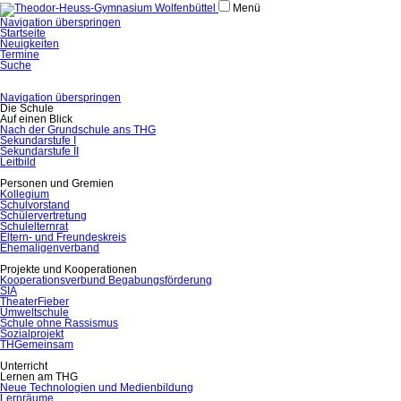
Menü
Navigation überspringen
Startseite
Neuigkeiten
Termine
Suche
Navigation überspringen
Die Schule
Auf einen Blick
Nach der Grundschule ans THG
Sekundarstufe I
Sekundarstufe II
Leitbild
Personen und Gremien
Kollegium
Schulvorstand
Schülervertretung
Schulelternrat
Eltern- und Freundeskreis
Ehemaligenverband
Projekte und Kooperationen
Kooperationsverbund Begabungsförderung
SIA
TheaterFieber
Umweltschule
Schule ohne Rassismus
Sozialprojekt
THGemeinsam
Unterricht
Lernen am THG
Neue Technologien und Medienbildung
Lernräume