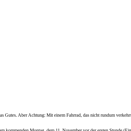
 Gutes. Aber Achtung: Mit einem Fahrrad, das nicht rundum verkehrssic
 am kommenden Montag, dem 11. November vor der ersten Stunde (Eing