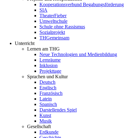
Kooperationsverbund Begabungsförderung
SIA
TheaterFieber
Umweltschule
Schule ohne Rassismus
Sozialprojekt
THGemeinsam
Unterricht
Lernen am THG
Neue Technologien und Medienbildung
Lernräume
Inklusion
Projekttage
Sprachen und Kultur
Deutsch
Englisch
Französisch
Latein
Spanisch
Darstellendes Spiel
Kunst
Musik
Gesellschaft
Erdkunde
Geschichte