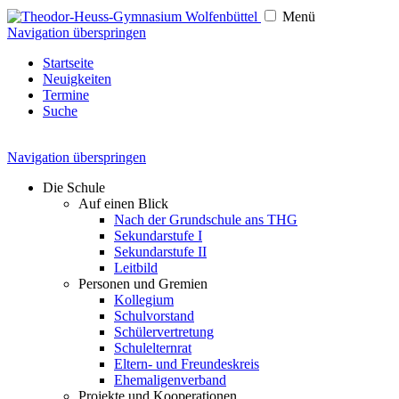
Menü
Navigation überspringen
Startseite
Neuigkeiten
Termine
Suche
Navigation überspringen
Die Schule
Auf einen Blick
Nach der Grundschule ans THG
Sekundarstufe I
Sekundarstufe II
Leitbild
Personen und Gremien
Kollegium
Schulvorstand
Schülervertretung
Schulelternrat
Eltern- und Freundeskreis
Ehemaligenverband
Projekte und Kooperationen