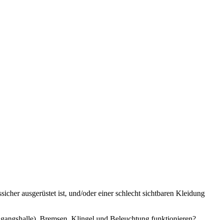
her ausgerüstet ist, und/oder einer schlecht sichtbaren Kleidung
angshalle). Bremsen, Klingel und Beleuchtung funktionieren?