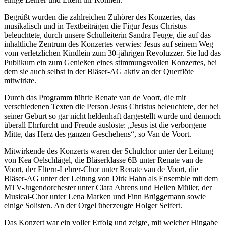
Begrüßt wurden die zahlreichen Zuhörer des Konzertes, das
musikalisch und in Textbeiträgen die Figur Jesus Christus
beleuchtete, durch unsere Schulleiterin Sandra Feuge, die auf das
inhaltliche Zentrum des Konzertes verwies: Jesus auf seinem Weg
vom verletzlichen Kindlein zum 30-jährigen Revoluzzer. Sie lud das
Publikum ein zum Genießen eines stimmungsvollen Konzertes, bei
dem sie auch selbst in der Bläser-AG aktiv an der Querflöte
mitwirkte.
Durch das Programm führte Renate van de Voort, die mit
verschiedenen Texten die Person Jesus Christus beleuchtete, der bei
seiner Geburt so gar nicht heldenhaft dargestellt wurde und dennoch
überall Ehrfurcht und Freude auslöste: „Jesus ist die verborgene
Mitte, das Herz des ganzen Geschehens“, so Van de Voort.
Mitwirkende des Konzerts waren der Schulchor unter der Leitung
von Kea Oelschlägel, die Bläserklasse 6B unter Renate van de
Voort, der Eltern-Lehrer-Chor unter Renate van de Voort, die
Bläser-AG unter der Leitung von Dirk Hahn als Ensemble mit dem
MTV-Jugendorchester unter Clara Ahrens und Hellen Müller, der
Musical-Chor unter Lena Marken und Finn Brüggemann sowie
einige Solisten. An der Orgel überzeugte Holger Seifert.
Das Konzert war ein voller Erfolg und zeigte, mit welcher Hingabe