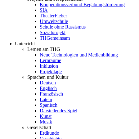
Kooperationsverbund Begabungsförderung
SIA
TheaterFieber
Umweltschule
Schule ohne Rassismus
Sozialprojekt
THGemeinsam
Unterricht
Lernen am THG
Neue Technologien und Medienbildung
Lernräume
Inklusion
Projekttage
Sprachen und Kultur
Deutsch
Englisch
Französisch
Latein
Spanisch
Darstellendes Spiel
Kunst
Musik
Gesellschaft
Erdkunde
Geschichte