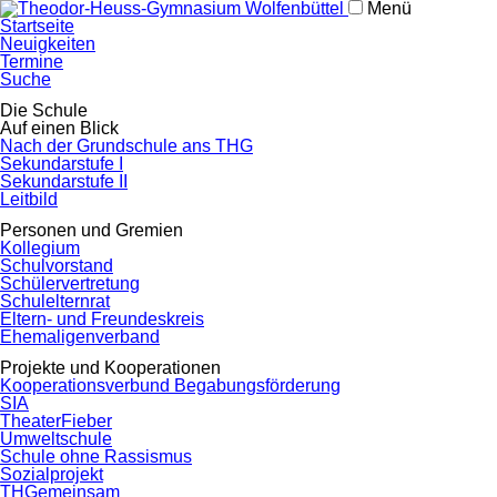
Menü
Navigation
Startseite
überspringen
Neuigkeiten
Termine
Suche
Navigation
Die Schule
überspringen
Auf einen Blick
Nach der Grundschule ans THG
Sekundarstufe I
Sekundarstufe II
Leitbild
Personen und Gremien
Kollegium
Schulvorstand
Schülervertretung
Schulelternrat
Eltern- und Freundeskreis
Ehemaligenverband
Projekte und Kooperationen
Kooperationsverbund Begabungsförderung
SIA
TheaterFieber
Umweltschule
Schule ohne Rassismus
Sozialprojekt
THGemeinsam