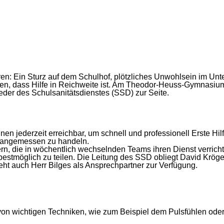
en: Ein Sturz auf dem Schulhof, plötzliches Unwohlsein im Unte
ssen, dass Hilfe in Reichweite ist. Am Theodor-Heuss-Gymnasi
eder des Schulsanitätsdienstes (SSD) zur Seite.
nen jederzeit erreichbar, um schnell und professionell Erste H
n angemessen zu handeln.
 die in wöchentlich wechselnden Teams ihren Dienst verrichten
stmöglich zu teilen. Die Leitung des SSD obliegt David Kröger
eht auch Herr Bilges als Ansprechpartner zur Verfügung.
 wichtigen Techniken, wie zum Beispiel dem Pulsfühlen oder d