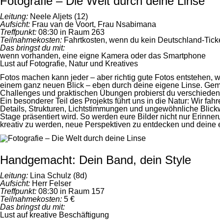
Fotografie – Die Welt durch deine Linse
Leitung:
Neele Aljets (12)
Aufsicht:
Frau van de Voort, Frau Nsabimana
Treffpunkt:
08:30 in Raum 263
Teilnahmekosten:
Fahrtkosten, wenn du kein Deutschland-Ticke
Das bringst du mit:
wenn vorhanden, eine eigne Kamera oder das Smartphone
Lust auf Fotografie, Natur und Kreatives
Fotos machen kann jeder – aber richtig gute Fotos entstehen, w
einem ganz neuen Blick – eben durch deine eigene Linse. Gemei
Challenges und praktischen Übungen probierst du verschiedene 
Ein besonderer Teil des Projekts führt uns in die Natur: Wir f
Details, Strukturen, Lichtstimmungen und ungewöhnliche Blick
Stage präsentiert wird. So werden eure Bilder nicht nur Erinn
kreativ zu werden, neue Perspektiven zu entdecken und deine ei
Handgemacht: Dein Band, dein Style
Leitung:
Lina Schulz (8d)
Aufsicht:
Herr Felser
Treffpunkt:
08:30 in Raum 157
Teilnahmekosten:
5 €
Das bringst du mit:
Lust auf kreative Beschäftigung