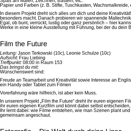
Spaß am Malen, Zeichnen, Basteln, etc.
Papier und Farben (z. B. Stifte, Tuschkasten, Wachsmalkreide, e
In diesem Projekt dreht sich alles um dich und deine Kreativi
besonders macht. Danach probieren wir spannende Maltechniken 
Egal, ob bunt, verrückt, lustig oder ganz persönlich – hier kan
Werke in eine kleine Ausstellung mit Führung, bei der du dein B
Film the Future
Leitung:
Jason Terkowski (10c), Leonie Schulze (10c)
Aufsicht:
Frau Liebing
Treffpunkt:
08:00 in Raum 153
Das bringst du mit:
Wünschenswert sind:
Freude an Teamarbeit und Kreativität sowie Interesse an Engli
ein Handy oder Tablet zum Filmen
Vorerfahrung wäre hilfreich, ist aber kein Muss.
In unserem Projekt „Film the Future“ dreht ihr euren eigenen F
ihr euren eigenen Kurzfilm und könnt dabei selbst entscheiden, o
Ihr lernt dabei: wie Filme entstehen, wie man Szenen plant und
gemeinsam angeschaut.