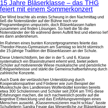
15 Jahre Bläserklasse – das THG
feiert mit einem Sommerkonzert
Der Wind brachte als erstes Schwung in den Nachmittag und
ließ die Notenständer auf der Bühne noch vor
Programmbeginn umpurzeln, doch Bläserklassen halten
zusammen und finden Lösungen. So hielt die 5b die
Notenständer der 6b während deren Auftritt fest und ebenso lief
es dann andersherum.
Im Rahmen eines bunten Konzertprogrammes feierte das
Theodor-Heuss-Gymnasium am Samstag so leicht stürmisch
die 15-jährige Tradition der Bläserklassen an der Schule.
Diese Unterrichtsform, bei der in der 5. und 6. Klasse
systematisch ein Blasinstrument erlernt wird, bietet jedem
Schüler auf motivierende Wiese musikalische und persönliche
Erfolgserlebnisse und stärkt die Gemeinschaftserfahrung durch
zahlreiche Konzerte.
Auch Dank der verlässlichen Unterstützung durch
Kooperationspartner und Förderer wie zum Beispiel der
Musikschule des Landkreises Wolfenbüttel konnten bereits
etwa 300 Schülerinnen und Schüler seit 2004 am THG diese
Erfahrungen machen, die sich nachweislich positiv auf die
kognitive Entwicklung und das Einfühlungsvermögen eines
Menschen auswirkt. „Klassenmusizieren macht schlau“, fasste
Schulleiterin Sandra Feuge das Wesentliche zur Bläserklasse