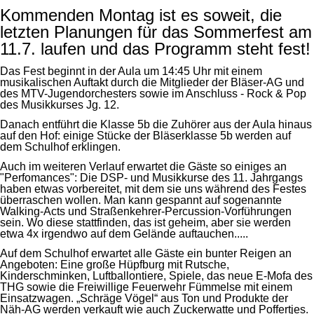
Kommenden Montag ist es soweit, die
letzten Planungen für das Sommerfest am
11.7. laufen und das Programm steht fest!
Das Fest beginnt in der Aula um 14:45 Uhr mit einem
musikalischen Auftakt durch die Mitglieder der Bläser-AG und
des MTV-Jugendorchesters sowie im Anschluss - Rock & Pop
des Musikkurses Jg. 12.
Danach entführt die Klasse 5b die Zuhörer aus der Aula hinaus
auf den Hof: einige Stücke der Bläserklasse 5b werden auf
dem Schulhof erklingen.
Auch im weiteren Verlauf erwartet die Gäste so einiges an
"Perfomances": Die DSP- und Musikkurse des 11. Jahrgangs
haben etwas vorbereitet, mit dem sie uns während des Festes
überraschen wollen. Man kann gespannt auf sogenannte
Walking-Acts und Straßenkehrer-Percussion-Vorführungen
sein. Wo diese stattfinden, das ist geheim, aber sie werden
etwa 4x irgendwo auf dem Gelände auftauchen.....
Auf dem Schulhof erwartet alle Gäste ein bunter Reigen an
Angeboten: Eine große Hüpfburg mit Rutsche,
Kinderschminken, Luftballontiere, Spiele, das neue E-Mofa des
THG sowie die Freiwillige Feuerwehr Fümmelse mit einem
Einsatzwagen. „Schräge Vögel“ aus Ton und Produkte der
Näh-AG werden verkauft wie auch Zuckerwatte und Poffertjes.