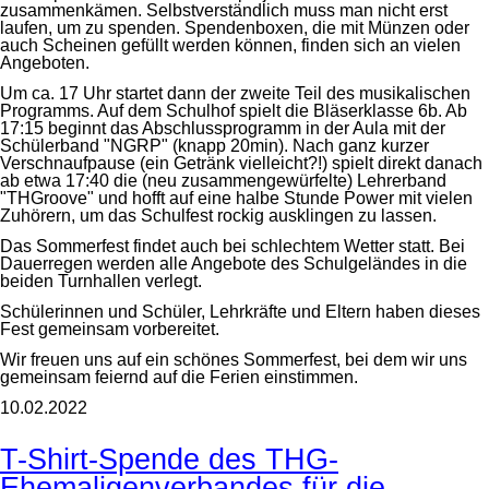
zusammenkämen. Selbstverständlich muss man nicht erst
laufen, um zu spenden. Spendenboxen, die mit Münzen oder
auch Scheinen gefüllt werden können, finden sich an vielen
Angeboten.
Um ca. 17 Uhr startet dann der zweite Teil des musikalischen
Programms. Auf dem Schulhof spielt die Bläserklasse 6b. Ab
17:15 beginnt das Abschlussprogramm in der Aula mit der
Schülerband "NGRP" (knapp 20min). Nach ganz kurzer
Verschnaufpause (ein Getränk vielleicht?!) spielt direkt danach
ab etwa 17:40 die (neu zusammengewürfelte) Lehrerband
"THGroove" und hofft auf eine halbe Stunde Power mit vielen
Zuhörern, um das Schulfest rockig ausklingen zu lassen.
Das Sommerfest findet auch bei schlechtem Wetter statt. Bei
Dauerregen werden alle Angebote des Schulgeländes in die
beiden Turnhallen verlegt.
Schülerinnen und Schüler, Lehrkräfte und Eltern haben dieses
Fest gemeinsam vorbereitet.
Wir freuen uns auf ein schönes Sommerfest, bei dem wir uns
gemeinsam feiernd auf die Ferien einstimmen.
10.02.2022
T-Shirt-Spende des THG-
Ehemaligenverbandes für die