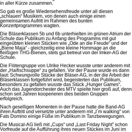
in aller Kürze zusammen.
So gab es große Wiedersehensfreude unter all diesen
„schlauen“ Musikern, von denen auch einige einen
gemeinsamen Aufritt im Rahmen des bunten
Konzertprogrammes wagten.
Die Bläserklassen 5b und 6b unterhielten im grünen Atrium der
Schule das Publikum zu Anfang des Programms mit gut
eingeübten kleinen Stücken wie „Ode an die Freude“ und der
„Biene Maja“ - gleichzeitig eine kleine Hommage an die
fleißigen THG-Bienen, stets gut betreut von der Imker-AG der
Schule.
Die Flötengruppe von Ulrike Hecker wusste unter anderem mit
der „Haifischsuppe“ zu gefallen. Vor der Pause wurde es dann
laut: Schwungvolle Stücke der Bläser-AG, in der die Arbeit der
Bläserklassen fortgeführt wird, begeisterten das Publikum,
besonders zu gefallen wusste das Stück „Hunger Games“.
Auch das Jugendorchester des MTV spielte hier groß auf, denn
schon seit Jahren kooperieren dies beiden Gruppen
erfolgreich.
Nach geselligen Momenten in der Pause hatte die Band-AG
ihren Auftritt und versetzte unter anderem mit „I´m walking“ von
Fats Domino einige Füße im Publikum in Tanzbewegungen.
Die Musical-AG ließ mit „Cups“ und „Last Friday Night” schon
Vorfreude auf die Aufführung ihres neuen Stückes im Juni im