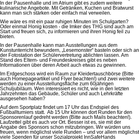
In der Pausenhalle und im Atrium gibt es zudem weitere
kulinarische Angebote. Mit Getränken, Kuchen und Bratwurst
kann man sich stärken oder einfach mal verweilen.
Wie wäre es mit ein paar ruhigen Minuten im Schulgarten?
Oder einmal Honig kosten - die Imker des THG sind auch am
Start und freuen sich, zu informieren und ihren Honig feil zu
bieten.
In der Pausenhalle kann man Ausstellungen aus dem
Kunstunterricht bewundern, „Lesemonster“ basteln oder sich an
der Fotostation der Schülervertretung ablichten lassen. Am
Stand des Eltern- und Freundeskreises gibt es neben
Informationen über deren Arbeit auch etwas zu gewinnen.
Im Erdgeschoss wird ein Raum zur Kleidertauschbörse (Bitte
auch Homepageartikel und Flyer beachten!) und zwei weitere
werden zu einer Ausstellungsfläche zum 60jährigen
Schuljubiläum. Wen interessiert es nicht, wie in den letzten
Jahrzehnten das Gebäude, Schüler und auch Lehrkräfte
ausgesehen haben?
Auf dem Sportplatz findet um 17 Uhr das Endspiel des
Fußballturniers statt. Ab 15 Uhr können dort Runden für den
Sponsorenlauf gedreht werden (Bitte auch Mails beachten!).
Laufzettel gibt es auch vor Ort. Besser ist es, sie mit der
Angabe des Sponsors schon mitzubringen. Wir würden uns
freuen, wenn möglichst viele Runden – und vor allem möglichst
viele Spenden für unser Sozialprojekt InnSafeHands