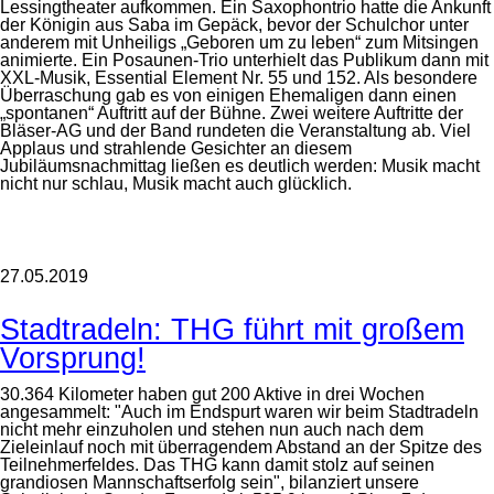
Lessingtheater aufkommen. Ein Saxophontrio hatte die Ankunft
der Königin aus Saba im Gepäck, bevor der Schulchor unter
anderem mit Unheiligs „Geboren um zu leben“ zum Mitsingen
animierte. Ein Posaunen-Trio unterhielt das Publikum dann mit
XXL-Musik, Essential Element Nr. 55 und 152. Als besondere
Überraschung gab es von einigen Ehemaligen dann einen
„spontanen“ Auftritt auf der Bühne. Zwei weitere Auftritte der
Bläser-AG und der Band rundeten die Veranstaltung ab. Viel
Applaus und strahlende Gesichter an diesem
Jubiläumsnachmittag ließen es deutlich werden: Musik macht
nicht nur schlau, Musik macht auch glücklich.
27.05.2019
Stadtradeln: THG führt mit großem
Vorsprung!
30.364 Kilometer haben gut 200 Aktive in drei Wochen
angesammelt: "Auch im Endspurt waren wir beim Stadtradeln
nicht mehr einzuholen und stehen nun auch nach dem
Zieleinlauf noch mit überragendem Abstand an der Spitze des
Teilnehmerfeldes. Das THG kann damit stolz auf seinen
grandiosen Mannschaftserfolg sein", bilanziert unsere