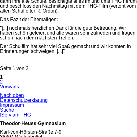
dann ihre alte Schule, besichtigte alles im und ums THG herum
und beschloss den Nachmittag mit dem THG-Film (vertont vom
alten Schulleiter R. Ordon).
Das Fazit der Ehemaligen:
"[...] nochmals herzlichen Dank für die gute Betreuung. Wir
haben schön gefeiert und alle waren sehr zufrieden und fragen
schon nach dem nächsten Treffen.
Der Schulfilm hat sehr viel Spaß gemacht und wir konnten in
Erinnerungen schwelgen. [...]"
Seite 1 von 2
1
2
Vorwärts
Nach oben
Navigation
Datenschutzerklärung
überspringen
Impressum
Suche
IServ am THG
Theodor-Heuss-Gymnasium
Karl-von-Hörsten-Straße 7-9
38304 Wolfenbüttel