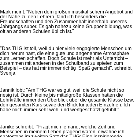
Mark meint: "Neben dem großen musikalischem Angebot und
der Nähe zu den Lehrern, fand ich besonders die
Freundschaften und den Zusammenhalt innerhalb unseres
Jahrgangs super. Es gab nahezu keine Gruppenbildung, was
oft an anderen Schulen üblich ist."
"Das THG ist toll, weil du hier viele engagierte Menschen um
dich herum hast, die eine gute und angenehme Atmosphäre
zum Lernen schaffen. Doch Schule ist mehr als Unterricht –
zusammen mit anderen in der Schulband zu spielen zum
Beispiel – das hat mir immer richtig Spaß gemacht", schreibt
Svenja.
Jannik lobt: "Am THG war es gut, weil die Schule nicht so
riesig ist. Durch kleine bis mittelgroße Klassen hatten die
Lehrkräfte immer den Überblick über die gesamte Klasse bzw.
den gesamten Kurs sowie den Blick für jeden Einzelnen. Ich
habe mich immer sehr wohl und wertgeschätzt gefühlt."
Janike schreibt: "Fragt mich jemand, welche Zeit und
Menschen in meinem Leben prägend waren, erwähne ich
spätestens im zweiten Satz das THG: Eine inspirierende