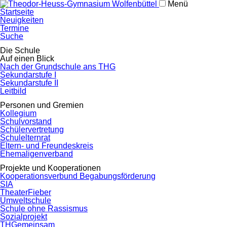
Menü
Navigation
Startseite
überspringen
Neuigkeiten
Termine
Suche
Navigation
Die Schule
überspringen
Auf einen Blick
Nach der Grundschule ans THG
Sekundarstufe I
Sekundarstufe II
Leitbild
Personen und Gremien
Kollegium
Schulvorstand
Schülervertretung
Schulelternrat
Eltern- und Freundeskreis
Ehemaligenverband
Projekte und Kooperationen
Kooperationsverbund Begabungsförderung
SIA
TheaterFieber
Umweltschule
Schule ohne Rassismus
Sozialprojekt
THGemeinsam