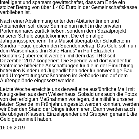
intelligent und sparsam gewirtschaftet, dass am Ende ein
stolzer Betrag von über 1 400 Euro in der Gemeinschaftskasse
verblieben ist.
Nach einer Abstimmung unter den Abiturientinnen und
Abiturienten soll diese Summe nun nicht in die privaten
Portemonnaies zurückfließen, sondern dem Sozialprojekt
unserer Schule zugutekommen. Die ehemalige
Jahrgangssprecherin Tina Musiol übergab der Schulleiterin
Sandra Feuge gestern den Spendenbetrag. Das Geld soll nun
dem Waisenhaus „Inn Safe Hands“ in Port Elizabeth
(Südafrika) überreicht werden, mit dem das THG seit
Dezember 2017 kooperiert. Die Spende wird dort wieder für
zahlreiche hilfreiche Anschaffungen für die in der Einrichtung
betreuten Kinder und Jugendlichen oder für notwendige Bau-
und Umgestaltungsmaßnahmen im Gebäude und auf dem
Außengelände eingesetzt werden.
Letzte Woche erreichte uns derweil eine ausführliche Mail mit
Neuigkeiten aus dem Waisenhaus. Sobald uns auch die Fotos
von den erfolgten Maßnahmen vorliegen, die mithilfe unserer
letzten Spende im Frühjahr umgesetzt werden konnten, werden
wir über den Stand der Dinge informieren. Dann werden auch
die übrigen Klassen, Einzelspender und Gruppen genannt, die
Geld gesammelt haben.
16.06.2019