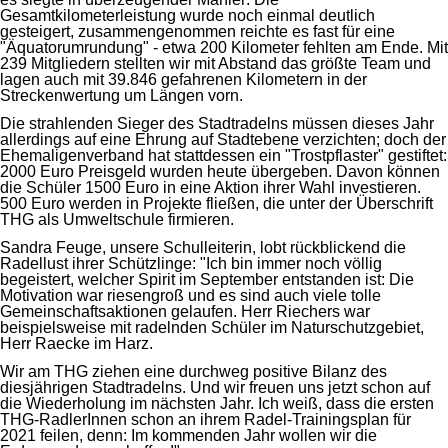
Gesamtkilometerleistung wurde noch einmal deutlich
gesteigert, zusammengenommen reichte es fast für eine
"Äquatorumrundung" - etwa 200 Kilometer fehlten am Ende. Mit
239 Mitgliedern stellten wir mit Abstand das größte Team und
lagen auch mit 39.846 gefahrenen Kilometern in der
Streckenwertung um Längen vorn.
Die strahlenden Sieger des Stadtradelns müssen dieses Jahr
allerdings auf eine Ehrung auf Stadtebene verzichten; doch der
Ehemaligenverband hat stattdessen ein "Trostpflaster" gestiftet:
2000 Euro Preisgeld wurden heute übergeben. Davon können
die Schüler 1500 Euro in eine Aktion ihrer Wahl investieren.
500 Euro werden in Projekte fließen, die unter der Überschrift
THG als Umweltschule firmieren.
Sandra Feuge, unsere Schulleiterin, lobt rückblickend die
Radellust ihrer Schützlinge: "Ich bin immer noch völlig
begeistert, welcher Spirit im September entstanden ist: Die
Motivation war riesengroß und es sind auch viele tolle
Gemeinschaftsaktionen gelaufen. Herr Riechers war
beispielsweise mit radelnden Schüler im Naturschutzgebiet,
Herr Raecke im Harz.
Wir am THG ziehen eine durchweg positive Bilanz des
diesjährigen Stadtradelns. Und wir freuen uns jetzt schon auf
die Wiederholung im nächsten Jahr. Ich weiß, dass die ersten
THG-RadlerInnen schon an ihrem Radel-Trainingsplan für
2021 feilen, denn: Im kommenden Jahr wollen wir die