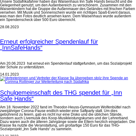
Unsere Südafrikafahrer haben das Waisenhaus Inn Safe Hands besucht und die
Gelegenheit genutzt, um den Außenbereich zu verschönern. Zusammen mit den
Waisenkindern hat die Gruppe die Außenmauer des Geländes mit frischen Farben
versehen. Mit Musik und Sonnenschein wurde ein richtiges Spaß-Event daraus,
was man den Fotos deutlich ansehen kann. Dem Waisenhaus wurde außerdem
ein Spendenscheck über 500 Euro überreicht.
28.08.2023
Erneut erfolgreicher Spendenlauf für
„InnSafeHands“
Am 20.06.2023 hat erneut ein Spendenlauf stattgefunden, um das Sozialprojekt
der Schule zu unterstützen.
14.01.2023
Schulgemeinschaft des THG spendet für „Inn
Safe Hands“
Am 18. November 2022 fand im Theodor-Heuss-Gymnasium Wolfenbüttel nach
zweijähriger Corona-Pause endlich wieder eine Saftparty statt. Um dies
gebührend zu feiern, gab es nicht nur eine Disko und die üblichen Stände,
sondern auch Livemusik des Koop-Musikleistungskurses und der Lehrerband.
Dazu waren auch die älteren Jahrgänge sowie die Eltern herzlich eingeladen. Die
Klasse 9a nutzte die Veranstaltung, um großartige 150 Euro für das THG-
Sozialprojekt „Inn Safe Hands“ zu sammeln.