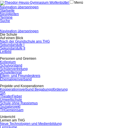
Menü
Navigation überspringen
Startseite
Neuigkeiten
Termine
Suche
Navigation überspringen
Die Schule
Auf einen Blick
Nach der Grundschule ans THG
Sekundarstufe I
Sekundarstufe II
Leitbild
Personen und Gremien
Kollegium
Schulvorstand
Schülervertretung
Schulelternrat
Eltern- und Freundeskreis
Ehemaligenverband
Projekte und Kooperationen
Kooperationsverbund Begabungsförderung
SIA
TheaterFieber
Umweltschule
Schule ohne Rassismus
Sozialprojekt
THGemeinsam
Unterricht
Lernen am THG
Neue Technologien und Medienbildung
Lernräume