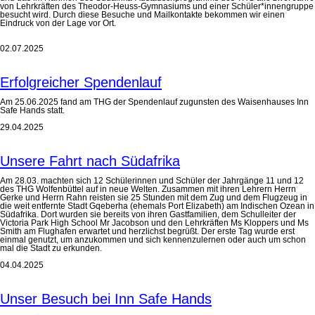
von Lehrkräften des Theodor-Heuss-Gymnasiums und einer Schüler*innengruppe
besucht wird. Durch diese Besuche und Mailkontakte bekommen wir einen
Eindruck von der Lage vor Ort.
02.07.2025
Erfolgreicher Spendenlauf
Am 25.06.2025 fand am THG der Spendenlauf zugunsten des Waisenhauses Inn
Safe Hands statt.
29.04.2025
Unsere Fahrt nach Südafrika
Am 28.03. machten sich 12 Schülerinnen und Schüler der Jahrgänge 11 und 12
des THG Wolfenbüttel auf in neue Welten. Zusammen mit ihren Lehrern Herrn
Gerke und Herrn Rahn reisten sie 25 Stunden mit dem Zug und dem Flugzeug in
die weit entfernte Stadt Gqeberha (ehemals Port Elizabeth) am Indischen Ozean in
Südafrika. Dort wurden sie bereits von ihren Gastfamilien, dem Schulleiter der
Victoria Park High School Mr Jacobson und den Lehrkräften Ms Kloppers und Ms
Smith am Flughafen erwartet und herzlichst begrüßt. Der erste Tag wurde erst
einmal genutzt, um anzukommen und sich kennenzulernen oder auch um schon
mal die Stadt zu erkunden.
04.04.2025
Unser Besuch bei Inn Safe Hands