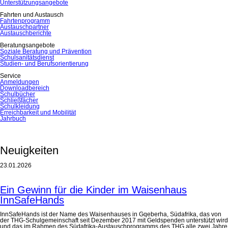
Unterstützungsangebote
Fahrten und Austausch
Fahrtenprogramm
Austauschpartner
Austauschberichte
Beratungsangebote
Soziale Beratung und Prävention
Schulsanitätsdienst
Studien- und Berufsorientierung
Service
Anmeldungen
Downloadbereich
Schulbücher
Schließfächer
Schulkleidung
Erreichbarkeit und Mobilität
Jahrbuch
Neuigkeiten
23.01.2026
Ein Gewinn für die Kinder im Waisenhaus
InnSafeHands
InnSafeHands ist der Name des Waisenhauses in Gqeberha, Südafrika, das von
der THG-Schulgemeinschaft seit Dezember 2017 mit Geldspenden unterstützt wird
und das im Rahmen des Südafrika-Austauschprogramms des THG alle zwei Jahre