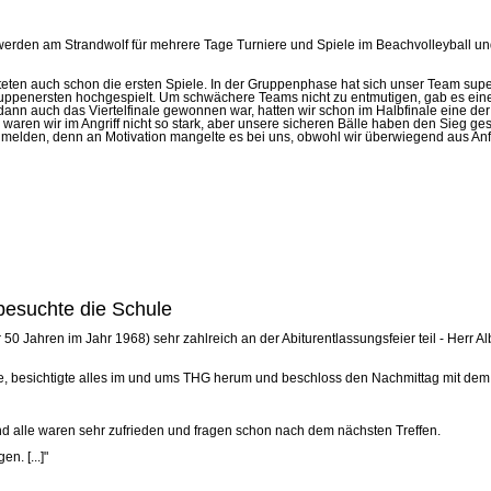
t werden am Strandwolf für mehrere Tage Turniere und Spiele im Beachvolleyball
rteten auch schon die ersten Spiele. In der Gruppenphase hat sich unser Team s
ruppenersten hochgespielt. Um schwächere Teams nicht zu entmutigen, gab es ein
ann auch das Viertelfinale gewonnen war, hatten wir schon im Halbfinale eine de
 waren wir im Angriff nicht so stark, aber unsere sicheren Bälle haben den Sieg ges
n melden, denn an Motivation mangelte es bei uns, obwohl wir überwiegend aus Anf
besuchte die Schule
0 Jahren im Jahr 1968) sehr zahlreich an der Abiturentlassungsfeier teil - Herr 
besichtigte alles im und ums THG herum und beschloss den Nachmittag mit dem TH
und alle waren sehr zufrieden und fragen schon nach dem nächsten Treffen.
n. [...]"