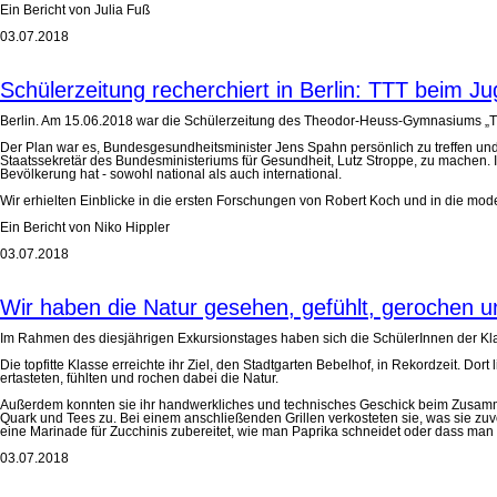
Ein Bericht von Julia Fuß
03.07.2018
Schülerzeitung recherchiert in Berlin: TTT beim J
Berlin. Am 15.06.2018 war die Schülerzeitung des Theodor-Heuss-Gymnasiums „T
Der Plan war es, Bundesgesundheitsminister Jens Spahn persönlich zu treffen und i
Staatssekretär des Bundesministeriums für Gesundheit, Lutz Stroppe, zu machen. 
Bevölkerung hat - sowohl national als auch international.
Wir erhielten Einblicke in die ersten Forschungen von Robert Koch und in die mod
Ein Bericht von Niko Hippler
03.07.2018
Wir haben die Natur gesehen, gefühlt, gerochen 
Im Rahmen des diesjährigen Exkursionstages haben sich die SchülerInnen der K
Die topfitte Klasse erreichte ihr Ziel, den Stadtgarten Bebelhof, in Rekordzeit. Do
ertasteten, fühlten und rochen dabei die Natur.
Außerdem konnten sie ihr handwerkliches und technisches Geschick beim Zusammen
Quark und Tees zu. Bei einem anschließenden Grillen verkosteten sie, was sie zuvor
eine Marinade für Zucchinis zubereitet, wie man Paprika schneidet oder dass man
03.07.2018