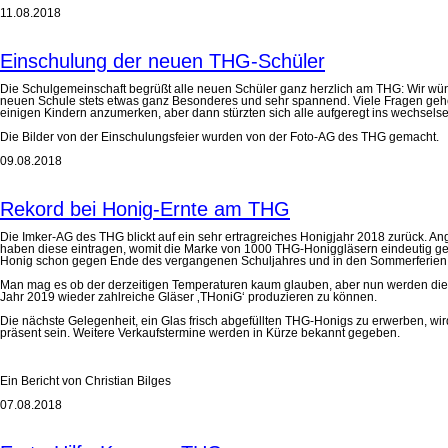
11.08.2018
Einschulung der neuen THG-Schüler
Die Schulgemeinschaft begrüßt alle neuen Schüler ganz herzlich am THG: Wir wüns
neuen Schule stets etwas ganz Besonderes und sehr spannend. Viele Fragen geh
einigen Kindern anzumerken, aber dann stürzten sich alle aufgeregt ins wechsels
Die Bilder von der Einschulungsfeier wurden von der Foto-AG des THG gemacht.
09.08.2018
Rekord bei Honig-Ernte am THG
Die Imker-AG des THG blickt auf ein sehr ertragreiches Honigjahr 2018 zurück. 
haben diese eintragen, womit die Marke von 1000 THG-Honiggläsern eindeutig gebr
Honig schon gegen Ende des vergangenen Schuljahres und in den Sommerferien entd
Man mag es ob der derzeitigen Temperaturen kaum glauben, aber nun werden die Bi
Jahr 2019 wieder zahlreiche Gläser ‚THoniG‘ produzieren zu können.
Die nächste Gelegenheit, ein Glas frisch abgefüllten THG-Honigs zu erwerben, w
präsent sein. Weitere Verkaufstermine werden in Kürze bekannt gegeben.
Ein Bericht von Christian Bilges
07.08.2018