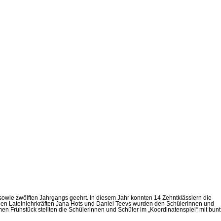
 sowie zwölften Jahrgangs geehrt. In diesem Jahr konnten 14 Zehntklässlern die
 den Lateinlehrkräften Jana Hots und Daniel Teevs wurden den Schülerinnen und
n Frühstück stellten die Schülerinnen und Schüler im „Koordinatenspiel“ mit bunt