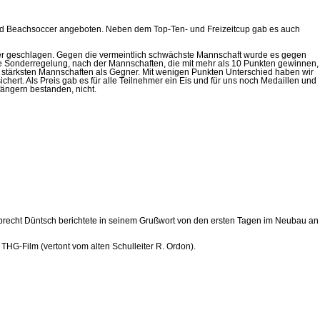
 und Beachsoccer angeboten. Neben dem Top-Ten- und Freizeitcup gab es auch
uper geschlagen. Gegen die vermeintlich schwächste Mannschaft wurde es gegen
e Sonderregelung, nach der Mannschaften, die mit mehr als 10 Punkten gewinnen,
r stärksten Mannschaften als Gegner. Mit wenigen Punkten Unterschied haben wir
ichert. Als Preis gab es für alle Teilnehmer ein Eis und für uns noch Medaillen und
ängern bestanden, nicht.
Albrecht Düntsch berichtete in seinem Grußwort von den ersten Tagen im Neubau an
G-Film (vertont vom alten Schulleiter R. Ordon).