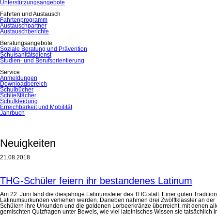
Unterstützungsangebote
Fahrten und Austausch
Fahrtenprogramm
Austauschpartner
Austauschberichte
Beratungsangebote
Soziale Beratung und Prävention
Schulsanitätsdienst
Studien- und Berufsorientierung
Service
Anmeldungen
Downloadbereich
Schulbücher
Schließfächer
Schulkleidung
Erreichbarkeit und Mobilität
Jahrbuch
Neuigkeiten
21.08.2018
THG-Schüler feiern ihr bestandenes Latinum
Am 22. Juni fand die diesjährige Latinumsfeier des THG statt. Einer guten Tradit
Latinumsurkunden verliehen werden. Daneben nahmen drei Zwölftklässler an der F
Schülern ihre Urkunden und die goldenen Lorbeerkränze überreicht, mit denen all
gemischten Quizfragen unter Beweis, wie viel lateinisches Wissen sie tatsächlich