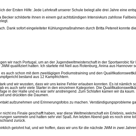
ich der Ersten Hilfe: Jede Lehrkraft unserer Schule belegt alle drei Jahre eine e
nia Becker schilderte ihnen in einem gut achtstündigen Intensivkurs zahllose Fal
legt.
ch. Dank sofort eingeleiteter Kühlungsmaßnahmen durch Britta Petereit konnte die
gen wir nach Portugal, um an der Jugendweltmeisterschaft in der Sportaerobic fü
WM qualifiziert hatten. Ich startete mit Nell aus Rotenburg, Anina aus Hannover s
 es auch schon mit dem zweitägigen Podiumstraining und den Qualifikationswettkä
Kampfgericht bestand aus 12 Kampfrichtern.
k und wir wussten, dass wir uns keine Fehler erlauben konnten. Es ist nämlich so,
ab es auch sehr viele Starter in den einzelnen Kategorien. Die Qualifikationswet
n Tage in der Halle und es war sehr anstrengend. Zum Schlafen kamen wir da kaum
Zeit und drückten die Daumen.
ontakt aufzunehmen und Erinnerungsfotos zu machen. Verständigungsprobleme gab 
icht ins Finale geschafft haben, war diese Weltmeisterschaft ein Erlebnis, welc
ahrungen sammeln und hatten sehr viel Spaß. Am letzten Abend gab es noch eine tol
schland zurück.
lich gelohnt hat, und wir hoffen, dass wir uns für die nächste JWM in zwei Jahren