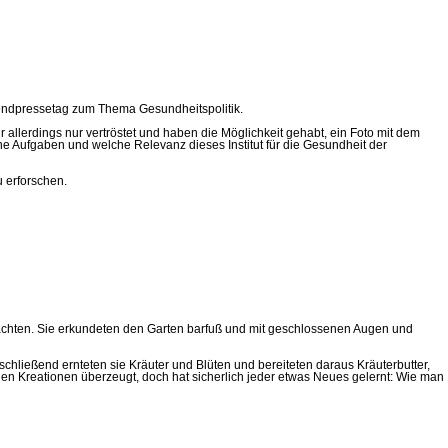
endpressetag zum Thema Gesundheitspolitik.
 allerdings nur vertröstet und haben die Möglichkeit gehabt, ein Foto mit dem
he Aufgaben und welche Relevanz dieses Institut für die Gesundheit der
 erforschen.
 betrachten. Sie erkundeten den Garten barfuß und mit geschlossenen Augen und
ließend ernteten sie Kräuter und Blüten und bereiteten daraus Kräuterbutter,
genen Kreationen überzeugt, doch hat sicherlich jeder etwas Neues gelernt: Wie man