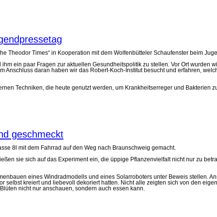
ugendpressetag
he Theodor Times“ in Kooperation mit dem Wolfenbütteler Schaufenster beim Jug
hm ein paar Fragen zur aktuellen Gesundheitspolitik zu stellen. Vor Ort wurden wir
Im Anschluss daran haben wir das Robert-Koch-Institut besucht und erfahren, welc
ernen Techniken, die heute genutzt werden, um Krankheitserreger und Bakterien zu
und geschmeckt
lasse 8l mit dem Fahrrad auf den Weg nach Braunschweig gemacht.
rt ließen sie sich auf das Experiment ein, die üppige Pflanzenvielfalt nicht nur zu
bauen eines Windradmodells und eines Solarroboters unter Beweis stellen. Ansch
 selbst kreiert und liebevoll dekoriert hatten. Nicht alle zeigten sich von den ei
 Blüten nicht nur anschauen, sondern auch essen kann.