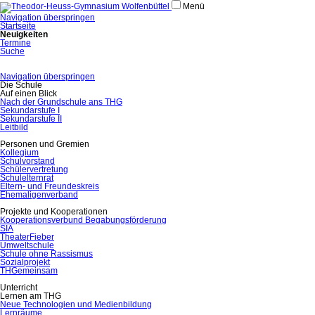
Menü
Navigation überspringen
Startseite
Neuigkeiten
Termine
Suche
Navigation überspringen
Die Schule
Auf einen Blick
Nach der Grundschule ans THG
Sekundarstufe I
Sekundarstufe II
Leitbild
Personen und Gremien
Kollegium
Schulvorstand
Schülervertretung
Schulelternrat
Eltern- und Freundeskreis
Ehemaligenverband
Projekte und Kooperationen
Kooperationsverbund Begabungsförderung
SIA
TheaterFieber
Umweltschule
Schule ohne Rassismus
Sozialprojekt
THGemeinsam
Unterricht
Lernen am THG
Neue Technologien und Medienbildung
Lernräume