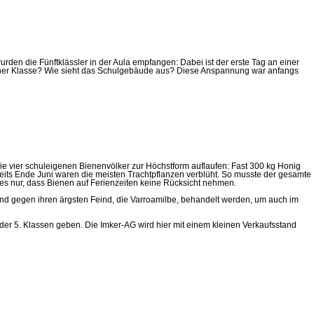
en die Fünftklässler in der Aula empfangen: Dabei ist der erste Tag an einer
iner Klasse? Wie sieht das Schulgebäude aus? Diese Anspannung war anfangs
e vier schuleigenen Bienenvölker zur Höchstform auflaufen: Fast 300 kg Honig
eits Ende Juni waren die meisten Trachtpflanzen verblüht. So musste der gesamte
es nur, dass Bienen auf Ferienzeiten keine Rücksicht nehmen.
und gegen ihren ärgsten Feind, die Varroamilbe, behandelt werden, um auch im
er 5. Klassen geben. Die Imker-AG wird hier mit einem kleinen Verkaufsstand