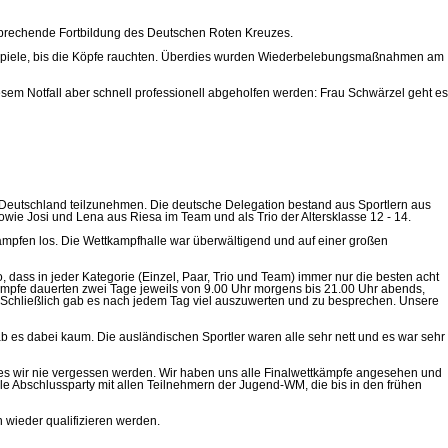
ntsprechende Fortbildung des Deutschen Roten Kreuzes.
lbeispiele, bis die Köpfe rauchten. Überdies wurden Wiederbelebungsmaßnahmen am
sem Notfall aber schnell professionell abgeholfen werden: Frau Schwärzel geht es
r Deutschland teilzunehmen. Die deutsche Delegation bestand aus Sportlern aus
owie Josi und Lena aus Riesa im Team und als Trio der Altersklasse 12 - 14.
mpfen los. Die Wettkampfhalle war überwältigend und auf einer großen
 dass in jeder Kategorie (Einzel, Paar, Trio und Team) immer nur die besten acht
tkämpfe dauerten zwei Tage jeweils von 9.00 Uhr morgens bis 21.00 Uhr abends,
. Schließlich gab es nach jedem Tag viel auszuwerten und zu besprechen. Unsere
es dabei kaum. Die ausländischen Sportler waren alle sehr nett und es war sehr
hes wir nie vergessen werden. Wir haben uns alle Finalwettkämpfe angesehen und
le Abschlussparty mit allen Teilnehmern der Jugend-WM, die bis in den frühen
 wieder qualifizieren werden.