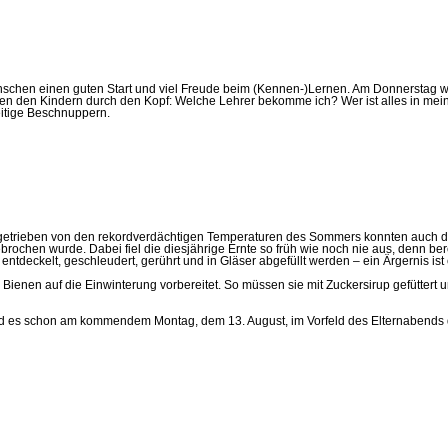
chen einen guten Start und viel Freude beim (Kennen-)Lernen. Am Donnerstag wurd
en den Kindern durch den Kopf: Welche Lehrer bekomme ich? Wer ist alles in me
eitige Beschnuppern.
Angetrieben von den rekordverdächtigen Temperaturen des Sommers konnten auch di
ochen wurde. Dabei fiel die diesjährige Ernte so früh wie noch nie aus, denn ber
eckelt, geschleudert, gerührt und in Gläser abgefüllt werden – ein Ärgernis ist 
enen auf die Einwinterung vorbereitet. So müssen sie mit Zuckersirup gefüttert 
ird es schon am kommendem Montag, dem 13. August, im Vorfeld des Elternabends d