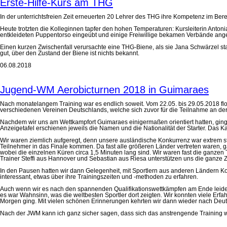
Erste-Hilfe-Kurs am THG
In der unterrichtsfreien Zeit erneuerten 20 Lehrer des THG ihre Kompetenz im Bere
Heute trotzten die Kolleginnen tapfer den hohen Temperaturen: Kursleiterin Anto
entkleideten Puppentorso eingeübt und einige Freiwillige bekamen Verbände ange
Einen kurzen Zwischenfall verursachte eine THG-Biene, als sie Jana Schwärzel sta
gut, über den Zustand der Biene ist nichts bekannt.
06.08.2018
Jugend-WM Aerobicturnen 2018 in Guimaraes
Nach monatelangem Training war es endlich soweit. Vom 22.05. bis 29.05.2018 flo
verschiedenen Vereinen Deutschlands, welche sich zuvor für die Teilnahme an der J
Nachdem wir uns am Wettkampfort Guimaraes einigermaßen orientiert hatten, ging
Anzeigetafel erschienen jeweils die Namen und die Nationalität der Starter. Das 
Wir waren ziemlich aufgeregt, denn unsere ausländische Konkurrenz war extrem star
Teilnehmer in das Finale kommen. Da fast alle größeren Länder vertreten waren, g
wobei die einzelnen Küren circa 1,5 Minuten lang sind. Wir waren fast die ganze
Trainer Steffi aus Hannover und Sebastian aus Riesa unterstützen uns die ganze 
In den Pausen hatten wir dann Gelegenheit, mit Sportlern aus anderen Ländern K
interessant, etwas über ihre Trainingszeiten und -methoden zu erfahren.
Auch wenn wir es nach den spannenden Qualifikationswettkämpfen am Ende leider n
es war Wahnsinn, was die weltbesten Sportler dort zeigten. Wir konnten viele Erf
Morgen ging. Mit vielen schönen Erinnerungen kehrten wir dann wieder nach Deut
Nach der JWM kann ich ganz sicher sagen, dass sich das anstrengende Training wirk