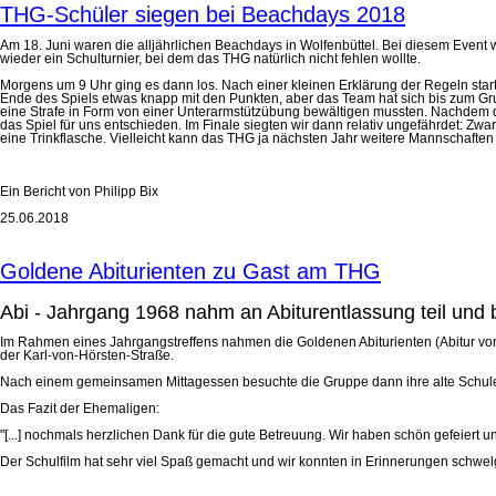
THG-Schüler siegen bei Beachdays 2018
Am 18. Juni waren die alljährlichen Beachdays in Wolfenbüttel. Bei diesem Even
wieder ein Schulturnier, bei dem das THG natürlich nicht fehlen wollte.
Morgens um 9 Uhr ging es dann los. Nach einer kleinen Erklärung der Regeln sta
Ende des Spiels etwas knapp mit den Punkten, aber das Team hat sich bis zum G
eine Strafe in Form von einer Unterarmstützübung bewältigen mussten. Nachdem d
das Spiel für uns entschieden. Im Finale siegten wir dann relativ ungefährdet: Zwar
eine Trinkflasche. Vielleicht kann das THG ja nächsten Jahr weitere Mannschafte
Ein Bericht von Philipp Bix
25.06.2018
Goldene Abiturienten zu Gast am THG
Abi - Jahrgang 1968 nahm an Abiturentlassung teil und 
Im Rahmen eines Jahrgangstreffens nahmen die Goldenen Abiturienten (Abitur vor 5
der Karl-von-Hörsten-Straße.
Nach einem gemeinsamen Mittagessen besuchte die Gruppe dann ihre alte Schule, 
Das Fazit der Ehemaligen:
"[...] nochmals herzlichen Dank für die gute Betreuung. Wir haben schön gefeiert 
Der Schulfilm hat sehr viel Spaß gemacht und wir konnten in Erinnerungen schwelge