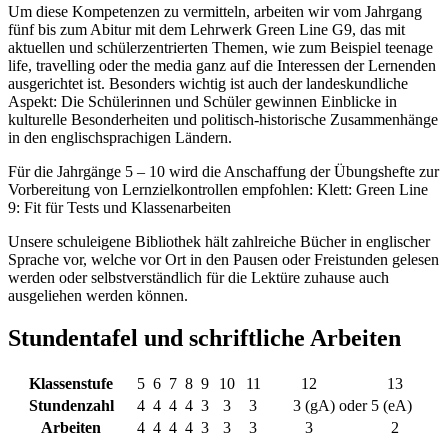
Um diese Kompetenzen zu vermitteln, arbeiten wir vom Jahrgang
fünf bis zum Abitur mit dem Lehrwerk Green Line G9, das mit
aktuellen und schülerzentrierten Themen, wie zum Beispiel teenage
life, travelling oder the media ganz auf die Interessen der Lernenden
ausgerichtet ist. Besonders wichtig ist auch der landeskundliche
Aspekt: Die Schülerinnen und Schüler gewinnen Einblicke in
kulturelle Besonderheiten und politisch-historische Zusammenhänge
in den englischsprachigen Ländern.
Für die Jahrgänge 5 – 10 wird die Anschaffung der Übungshefte zur
Vorbereitung von Lernzielkontrollen empfohlen: Klett: Green Line
9: Fit für Tests und Klassenarbeiten
Unsere schuleigene Bibliothek hält zahlreiche Bücher in englischer
Sprache vor, welche vor Ort in den Pausen oder Freistunden gelesen
werden oder selbstverständlich für die Lektüre zuhause auch
ausgeliehen werden können.
Stundentafel und schriftliche Arbeiten
Klassenstufe
5
6
7
8
9
10
11
12
13
Stundenzahl
4
4
4
4
3
3
3
3 (gA) oder 5 (eA)
Arbeiten
4
4
4
4
3
3
3
3
2