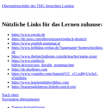
Oberstufenschüler des THG besuchten London
Nützliche Links für das Lernen zuhause:
https://www.ego4u.de
https://de.pons.com/übersetzung/englisch-deutsch
https://www.english-grammar.at
https://www.helbling-verlag.de/?pagename=homeschooling-
elt
https://www.thebigchallenge.com/de/teacher/game-zone/
https://www.englisch-
hilfen.de/exercises_list/alle_grammar.htm
https://de.duolingo.com
https://www.youtube.com/channel/UC_cCcxd8yUwIu1-
rt5dpBdw
https://www.learnenglishwithbsc.com
https://learnenglishteens.britishcouncil.org/
Nach oben
Navigation überspringen
Datenschutzerklärung