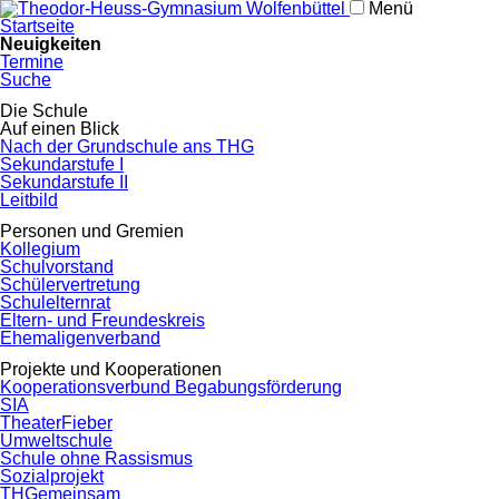
Menü
Navigation
Startseite
überspringen
Neuigkeiten
Termine
Suche
Navigation
Die Schule
überspringen
Auf einen Blick
Nach der Grundschule ans THG
Sekundarstufe I
Sekundarstufe II
Leitbild
Personen und Gremien
Kollegium
Schulvorstand
Schülervertretung
Schulelternrat
Eltern- und Freundeskreis
Ehemaligenverband
Projekte und Kooperationen
Kooperationsverbund Begabungsförderung
SIA
TheaterFieber
Umweltschule
Schule ohne Rassismus
Sozialprojekt
THGemeinsam